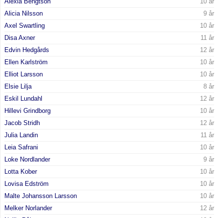
Alexia Bengtson
10 år
Alicia Nilsson
9 år
Kontakt
Axel Swartling
10 år
Disa Axner
11 år
Edvin Hedgårds
12 år
Ellen Karlström
10 år
Elliot Larsson
10 år
Elsie Lilja
8 år
Eskil Lundahl
12 år
Hillevi Grindborg
10 år
Jacob Stridh
12 år
Julia Landin
11 år
Leia Safrani
10 år
Loke Nordlander
9 år
Lotta Kober
10 år
Lovisa Edström
10 år
Malte Johansson Larsson
10 år
Melker Norlander
12 år