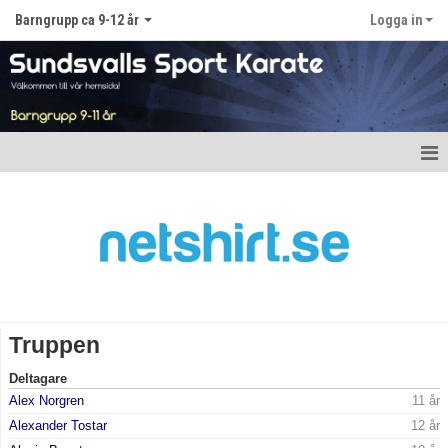
Barngrupp ca 9-12 år
Logga in
Hem
Nyheter
Kalender
Truppen
Truppen
Gästbok
Deltagare
Alex Norgren
11 år
Bildgalleri
Alexander Tostar
12 år
Dokument