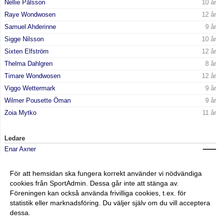
Nellie Pålsson
10 år
Raye Wondwosen
12 år
Samuel Ahderinne
9 år
Sigge Nilsson
10 år
Sixten Elfström
12 år
Thelma Dahlgren
8 år
Timare Wondwosen
12 år
Viggo Wettermark
9 år
Wilmer Pousette Öman
9 år
Zoia Mytko
11 år
Ledare
Enar Axner
Joakim Engman
För att hemsidan ska fungera korrekt använder vi nödvändiga
Lisa Rasmusson
cookies från SportAdmin. Dessa går inte att stänga av.
Mats Engman
Föreningen kan också använda frivilliga cookies, t.ex. för
statistik eller marknadsföring. Du väljer själv om du vill acceptera
dessa.