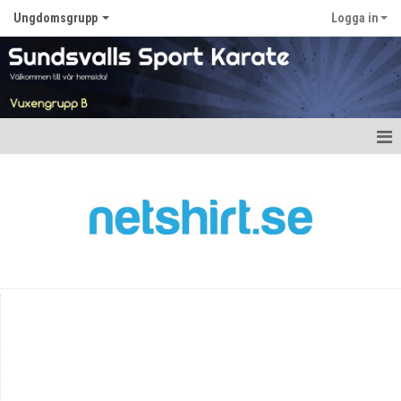
Ungdomsgrupp
Logga in
Hem
Nyheter
Kalender
Truppen
Gästbok
Bildgalleri
Dokument