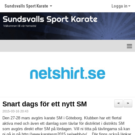
Sundsvalls Sport Karate
Logga in
Hem
Nyheter
Om klubben
Kontakt
Snart dags för ett nytt SM
<
>
Gästbok
2015-03-16 20:43
Den 27-28 mars avgörs karate SM i Göteborg. Klubben har ett flertal
Bildgalleri
aktiva med och även ett damlag som tävlar för distriktet i distrikts SM
som avgörs direkt efter SM på lördagen. Vill ni titta på tävlingarna så kan
ni gå in på http://www.karatesm2015.se/webb-tv/ . Där finns också länkar
Dokument