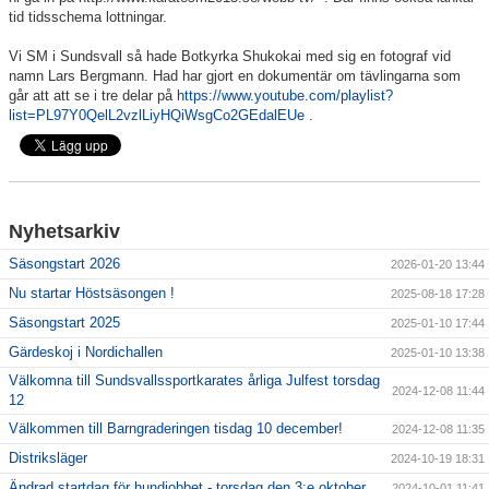
tid tidsschema lottningar.
Våra grupper
Vi SM i Sundsvall så hade Botkyrka Shukokai med sig en fotograf vid
namn Lars Bergmann. Had har gjort en dokumentär om tävlingarna som
Anmälan
går att att se i tre delar på
https://www.youtube.com/playlist?
list=PL97Y0QelL2vzlLiyHQiWsgCo2GEdalEUe
.
Veckoschema
Nyhetsarkiv
Säsongstart 2026
2026-01-20 13:44
Nu startar Höstsäsongen !
2025-08-18 17:28
Säsongstart 2025
2025-01-10 17:44
Gärdeskoj i Nordichallen
2025-01-10 13:38
Välkomna till Sundsvallssportkarates årliga Julfest torsdag
2024-12-08 11:44
12
Välkommen till Barngraderingen tisdag 10 december!
2024-12-08 11:35
Distriksläger
2024-10-19 18:31
Ändrad startdag för hundjobbet - torsdag den 3:e oktober
2024-10-01 11:41