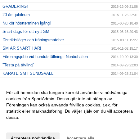
GRADERING!
2015-12-09 21:06
20 års jubileum
2015-11-26 22:31
Nu kör höstterminen igång!
2015-08-20 18:40
Snart dags för ett nytt SM
2015-03-16 20:43
Distriktsläger och träningsmatcher
2015-03-11 15:27
SM ÄR SNART HÄR!
2014-11-02 15:17
Föreningsjobb vid hundutställning i Nordichallen
2014-10-09 13:30
"Testa på tävling"
2014-09-29 22:03
KARATE SM I SUNDSVALL
2014-09-28 21:04
Klubbens karate kids
2014-09-28 20:01
Registrering
2014-08-12 11:05
För att hemsidan ska fungera korrekt använder vi nödvändiga
cookies från SportAdmin. Dessa går inte att stänga av.
Dags att börja träna!
2014-08-12 11:02
Föreningen kan också använda frivilliga cookies, t.ex. för
Klubboveraller
2014-08-12 11:01
statistik eller marknadsföring. Du väljer själv om du vill acceptera
dessa.
Anpassa dina val
Cookie-inställningar
Gå till Webbversion
Acceptera nödvändiga
Acceptera alla