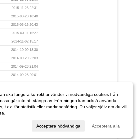
2015-11-26 22:31
2015-08-20 18:40
2015-03-16 20:43
2015-03-11 15:27
2014-11-02 15:17
2014-10-09 13:30
2014-09-29 22:03
2014-09-28 21:04
2014-09-28 20:01
2014-08-12 11:05
2014-08-12 11:02
an ska fungera korrekt använder vi nödvändiga cookies från
2014-08-12 11:01
essa går inte att stänga av. Föreningen kan också använda
es, t.ex. för statistik eller marknadsföring. Du väljer själv om du vill
sa.
val
Acceptera nödvändiga
Acceptera alla