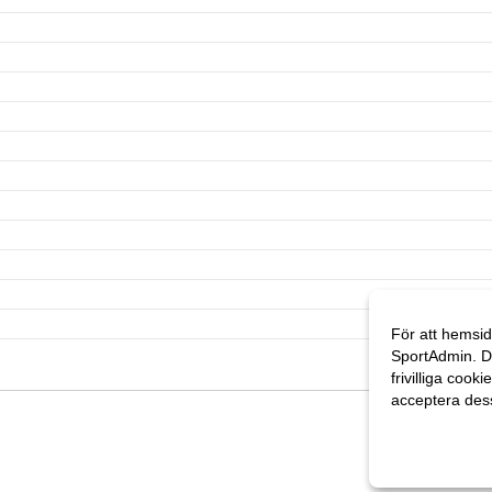
För att hemsid
SportAdmin. D
frivilliga cooki
acceptera des
Anpassa dina 