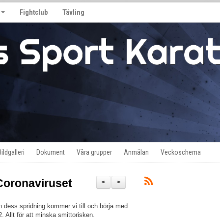
Fightclub
Tävling
Bildgalleri
Dokument
Våra grupper
Anmälan
Veckoschema
 Coronaviruset
<
>
 dess spridning kommer vi till och börja med
2. Allt för att minska smittorisken.