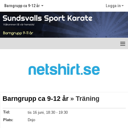
Barngrupp ca 9-12 år
Logga in
Hem
Nyheter
Kalender
Truppen
Barngrupp ca 9-12 år
» Träning
Gästbok
Tid:
tis 16 juni, 18:30 - 19:30
Bildgalleri
Plats:
Dojo
Dokument