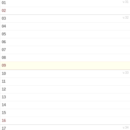
v.31
01
02
Kontakt
v.32
03
04
05
06
07
08
09
v.33
10
11
12
13
14
15
16
v.34
17