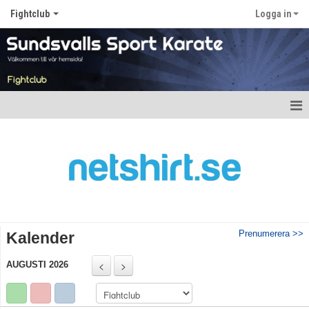
Fightclub
Logga in
Hem
Nyheter
Kalender
Truppen
Prenumerera >>
Kalender
Gästbok
AUGUSTI 2026
Bildgalleri
Dokument