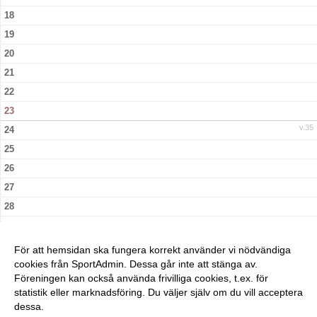
18
19
20
21
22
23
v.35
24
25
26
27
28
29
30
För att hemsidan ska fungera korrekt använder vi nödvändiga
v.36
cookies från SportAdmin. Dessa går inte att stänga av.
31
Föreningen kan också använda frivilliga cookies, t.ex. för
statistik eller marknadsföring. Du väljer själv om du vill acceptera
dessa.